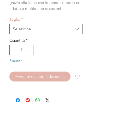
grazie alla felpa che lo rende comodo ed
adatto a moltissime occasioni!
Taglia
*
Seleziona
Quantità
*
Esaurito
Avvisami quando è disponibile