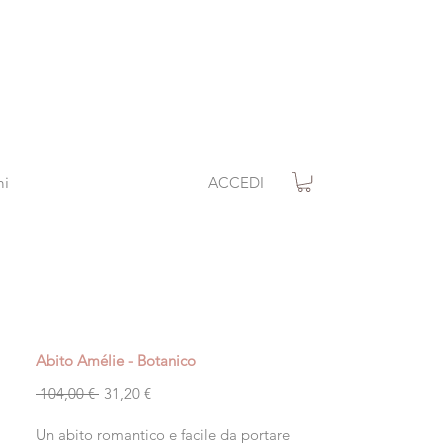
ACCEDI
mi
Abito Amélie - Botanico
Prezzo
Prezzo
 104,00 € 
31,20 €
regolare
scontato
Un abito romantico e facile da portare