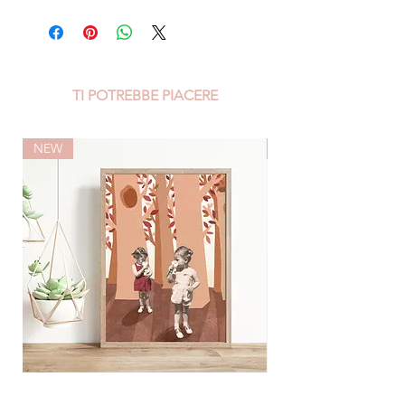
TI POTREBBE PIACERE
NEW
NEW