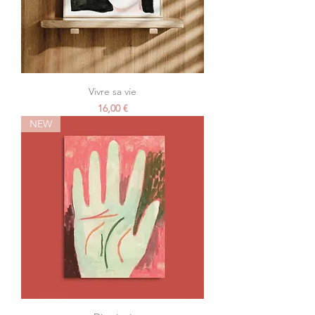
Vivre sa vie
Prezzo
16,00 €
NEW