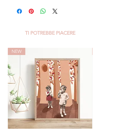
TI POTREBBE PIACERE
NEW
NEW